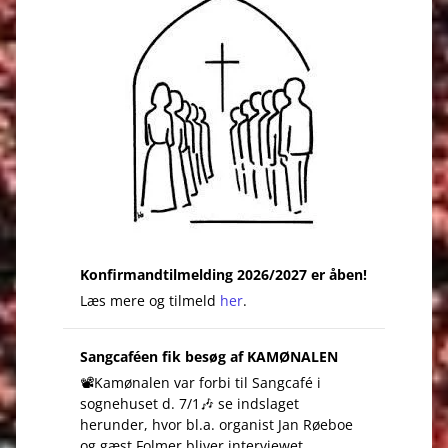
Konfirmandtilmelding 2026/2027 er åben!
Læs mere og tilmeld
her
.
Sangcaféen fik besøg af KAMØNALEN
📽️Kamønalen var forbi til Sangcafé i
sognehuset d. 7/1🎶 se indslaget
herunder, hvor bl.a. organist Jan Røeboe
og gæst Folmer bliver interviewet.