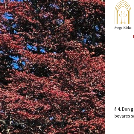
§ 4. Den 
bevares s