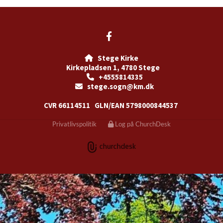
Stege Kirke

Kirkepladsen 1, 4780 Stege
+4555814335

stege.sogn@km.dk

CVR 66114511
GLN/EAN 5798000844537
Privatlivspolitik
Log på ChurchDesk