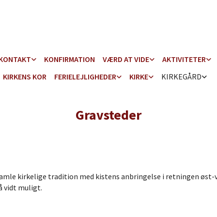
KONTAKT
KONFIRMATION
VÆRD AT VIDE
AKTIVITETER
KIRKENS KOR
FERIELEJLIGHEDER
KIRKE
KIRKEGÅRD
Gravsteder
gamle kirkelige tradition med kistens anbringelse i retningen øst-
å vidt muligt.